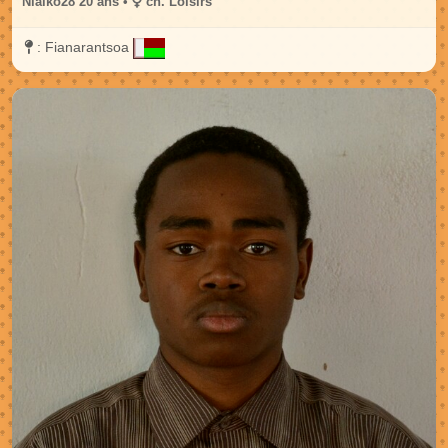
Niaiko28 20 ans •
ch. Loisirs
:
Fianarantsoa