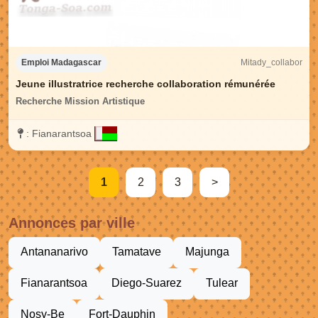
Mitady_collabor
Emploi Madagascar
Jeune illustratrice recherche collaboration rémunérée
Recherche Mission Artistique
:
Fianarantsoa
1
2
3
>
Annonces par ville
Antananarivo
Tamatave
Majunga
Fianarantsoa
Diego-Suarez
Tulear
Nosy-Be
Fort-Dauphin