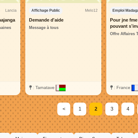
Lancia
Melo12
Affichage Public
Emploi Madag
hajanga
Demande d'aide
Pour jne fme 
pouvant s’in
maines
Message à tous
l’enseignem
Offre Affaires 
:
Tamatave
:
France
<
1
2
3
4