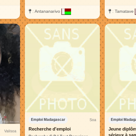
:
Antananarivo
:
Tamatave
Soa
Emploi Madagascar
Emploi Madag
Recherche d'emploi
Jeune diplôm
Valisoa
sérieux à s