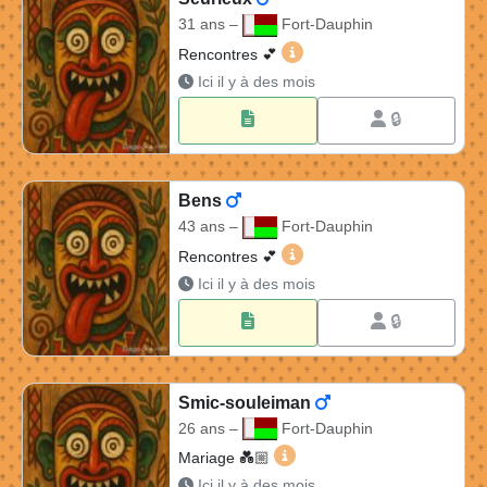
31 ans –
Fort-Dauphin
Seurieux 31 ans à Fort-Da
Rencontres 💕
Ici il y à des mois
🔒
Bens
43 ans –
Fort-Dauphin
Bens 43 ans à Fort-Dauphi
Rencontres 💕
Ici il y à des mois
🔒
Smic-souleiman
26 ans –
Fort-Dauphin
Smic-souleiman 26 ans à Fo
Mariage 💑🏼​
Ici il y à des mois