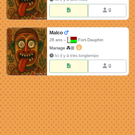
🔒
Malco
28 ans –
Fort-Dauphin
Malco 28 ans à Fort-Dauphi
Mariage 💑🏼​
Ici il y à très longtemps
🔒