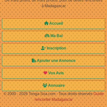
De vrais profils, de vrais photos, pour de belles rencontres
à Madagascar
Accueil
Ma Bal
Inscription
Ajouter une Annonce
Vos Avis
Annuaire
© 2000 - 2026 Tonga-Soa.com - Tous droits réservés
Guide
rencontre Madagascar