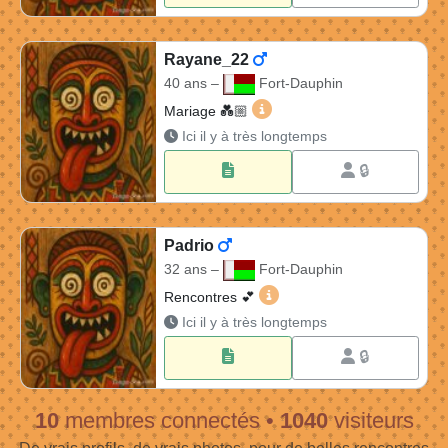
Rayane_22
40 ans –
Fort-Dauphin
Rayane_22 40 ans à Fort-Da
Mariage 💑🏼​
Ici il y à très longtemps
🔒
Padrio
32 ans –
Fort-Dauphin
Padrio 32 ans à Fort-Daup
Rencontres 💕
Ici il y à très longtemps
🔒
10
membres connectés
•
1040
visiteurs