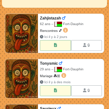
Zahjistazah
62 ans –
Fort-Dauphin
Zahjistazah 62 ans à Fort
Rencontres 💕
Ici il y à 2 jours
🔒
Tonysmic
29 ans –
Fort-Dauphin
Tonysmic 29 ans à Fort-Dau
Mariage 💑🏼​
Ici il y à des mois
🔒
Seurieux