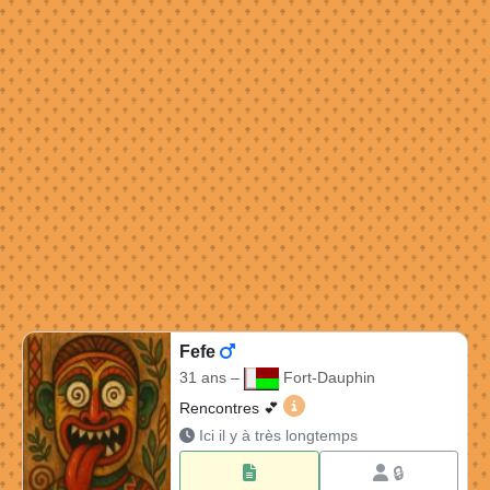
Fefe
31 ans –
Fort-Dauphin
Fefe 31 ans à Fort-Dauphi
Rencontres 💕
Ici il y à très longtemps
🔒