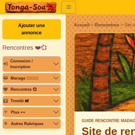
Accueil
>
Rencontres
>
Site 
Ajouter une
annonce
Rencontres ❤️💞
Connexion /
Inscription
Mariage 👩🏽‍❤️‍👨🏽
Rencontres 💞
Trombi 📸
Plus ++
GUIDE RENCONTRE MADA
Autres Rubriques
Site de r