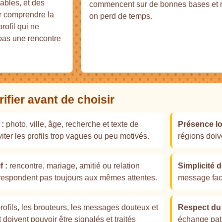
ables, et des
commencent sur de bonnes bases et 
ur comprendre la
on perd de temps.
rofil qui ne
 pas une rencontre
rifier avant de choisir
 :
photo, ville, âge, recherche et texte de
Présence lo
iter les profils trop vagues ou peu motivés.
régions doive
f :
rencontre, mariage, amitié ou relation
Simplicité d
rrespondent pas toujours aux mêmes attentes.
message fac
rofils, les brouteurs, les messages douteux et
Respect du 
doivent pouvoir être signalés et traités
échange pati