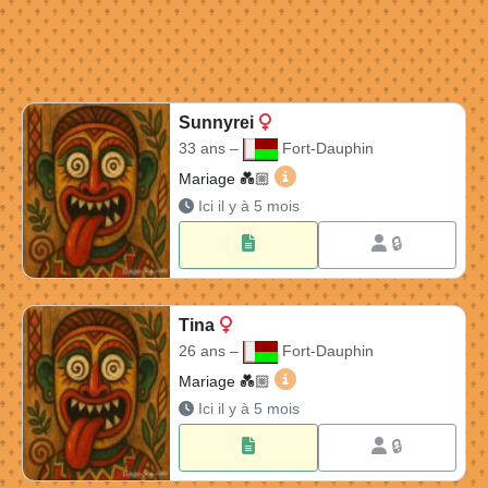
Sunnyrei
33 ans –
Fort-Dauphin
Sunnyrei 33 ans à Fort-Dau
Mariage 💑🏼​
Ici il y à 5 mois
🔒
Tina
26 ans –
Fort-Dauphin
Tina 26 ans à Fort-Dauphin
Mariage 💑🏼​
Ici il y à 5 mois
🔒