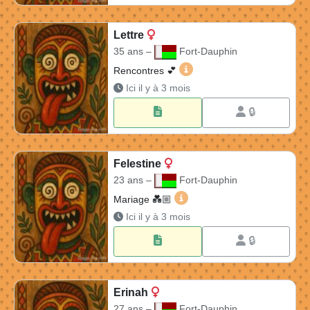
Lettre
35 ans –
Fort-Dauphin
Lettre 35 ans à Fort-Daup
Rencontres 💕
Ici il y à 3 mois
🔒
Felestine
23 ans –
Fort-Dauphin
Felestine 23 ans à Fort-Dau
Mariage 💑🏼​
Ici il y à 3 mois
🔒
Erinah
27 ans –
Fort-Dauphin