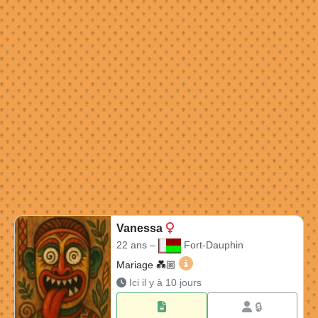
Vanessa
22 ans –
Fort-Dauphin
Vanessa 22 ans à Fort-Daup
Mariage 💑🏼​
Ici il y à 10 jours
🔒