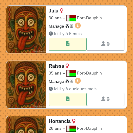
Juju
30 ans –
Fort-Dauphin
Juju 30 ans à Fort-Dauphin 
Mariage 💑🏼​
Ici il y à 5 mois
🔒
Raissa
35 ans –
Fort-Dauphin
Raissa 35 ans à Fort-Dauph
Mariage 💑🏼​
Ici il y à quelques mois
🔒
Hortancia
28 ans –
Fort-Dauphin