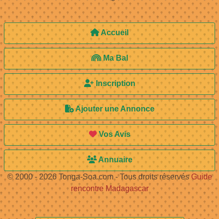
Accueil
Ma Bal
Inscription
Ajouter une Annonce
Vos Avis
Annuaire
© 2000 - 2026 Tonga-Soa.com - Tous droits réservés
Guide
rencontre Madagascar