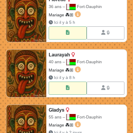
36 ans –
Fort-Dauphin
Florette 36 ans à Fort-Daup
Mariage 💑🏼​
Ici il y à 5 h
🔒
Laurayah
40 ans –
Fort-Dauphin
Laurayah 40 ans à Fort-Dau
Mariage 💑🏼​
Ici il y à 8 h
🔒
Gladys
55 ans –
Fort-Dauphin
Gladys 55 ans à Fort-Dauph
Mariage 💑🏼​
Ici il y à 2 jours