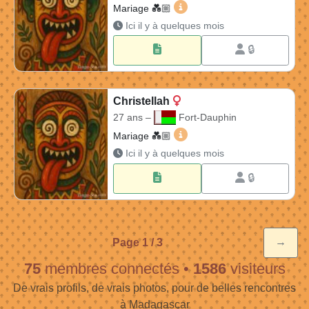
Hortancia 28 ans à Fort-Da
Mariage 💑🏼​
Ici il y à quelques mois
🔒
Christellah
27 ans –
Fort-Dauphin
Christellah 27 ans à Fort-D
Mariage 💑🏼​
Ici il y à quelques mois
🔒
→
Page 1 / 3
75
membres connectés
•
1586
visiteurs
De vrais profils, de vrais photos, pour de belles rencontres
à Madagascar