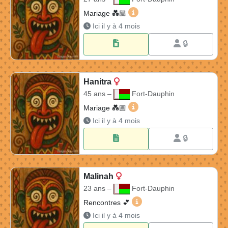
Erinah 27 ans à Fort-Dauph
Mariage 💑🏼​
Ici il y à 4 mois
🔒
Hanitra
45 ans –
Fort-Dauphin
Hanitra 45 ans à Fort-Dauph
Mariage 💑🏼​
Ici il y à 4 mois
🔒
Malinah
23 ans –
Fort-Dauphin
Malinah 23 ans à Fort-Dau
Rencontres 💕
Ici il y à 4 mois