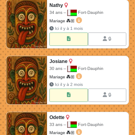
Nathy
34 ans –
Fort-Dauphin
Nathy 34 ans à Fort-Dauphi
Mariage 💑🏼​
Ici il y à 1 mois
🔒
Josiane
30 ans –
Fort-Dauphin
Josiane 30 ans à Fort-Daup
Mariage 💑🏼​
Ici il y à 2 mois
🔒
Odette
33 ans –
Fort-Dauphin
Odette 33 ans à Fort-Dauph
Mariage 💑🏼​