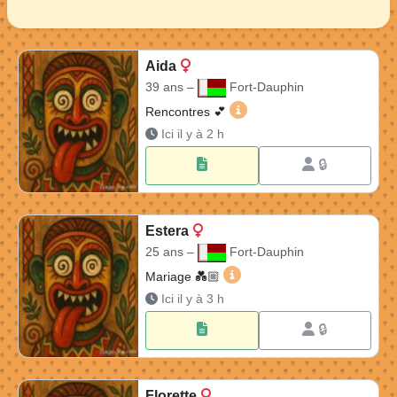
Aida
39 ans –
Fort-Dauphin
Aida 39 ans à Fort-Dauphi
Rencontres 💕
Ici il y à 2 h
🔒
Estera
25 ans –
Fort-Dauphin
Estera 25 ans à Fort-Dauph
Mariage 💑🏼​
Ici il y à 3 h
🔒
Florette