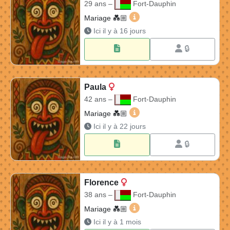
29 ans –
Fort-Dauphin
Nicaise 29 ans à Fort-Dauph
Mariage 💑🏼​
Ici il y à 16 jours
🔒
Paula
42 ans –
Fort-Dauphin
Paula 42 ans à Fort-Dauphi
Mariage 💑🏼​
Ici il y à 22 jours
🔒
Florence
38 ans –
Fort-Dauphin
Florence 38 ans à Fort-Dau
Mariage 💑🏼​
Ici il y à 1 mois