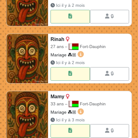
Ici il y à 2 mois
🔒
Rinah
27 ans –
Fort-Dauphin
Rinah 27 ans à Fort-Dauphi
Mariage 💑🏼​
Ici il y à 2 mois
🔒
Mamy
33 ans –
Fort-Dauphin
Mamy 33 ans à Fort-Dauphin
Mariage 💑🏼​
Ici il y à 3 mois
🔒