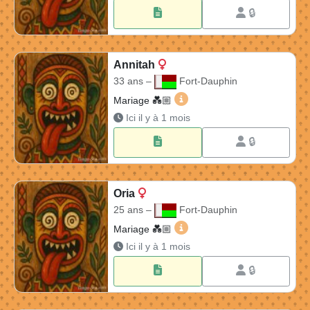
🔒
Annitah
33 ans –
Fort-Dauphin
Annitah 33 ans à Fort-Daup
Mariage 💑🏼​
Ici il y à 1 mois
🔒
Oria
25 ans –
Fort-Dauphin
Oria 25 ans à Fort-Dauphin
Mariage 💑🏼​
Ici il y à 1 mois
🔒