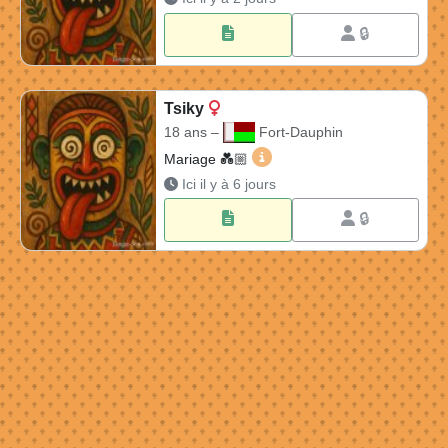
🔒
Tsiky
18 ans –
Fort-Dauphin
Tsiky 18 ans à Fort-Dauphin
Mariage 💑🏼​
Ici il y à 6 jours
🔒