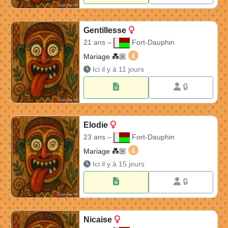
Gentillesse
21 ans –
Fort-Dauphin
Gentillesse 21 ans à Fort-D
Mariage 💑🏼​
Ici il y à 11 jours
🔒
Elodie
23 ans –
Fort-Dauphin
Elodie 23 ans à Fort-Dauphi
Mariage 💑🏼​
Ici il y à 15 jours
🔒
Nicaise