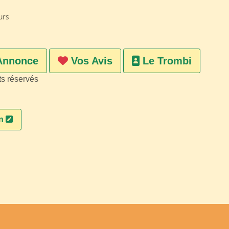
urs
Annonce
Vos Avis
Le Trombi
ts réservés
on