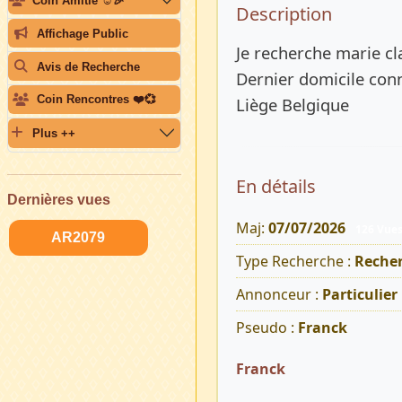
Coin Amitié ☺️🎉
Description 
Description
Affichage Public
Je recherche marie cla
Avis de Recherche
Dernier domicile con
Coin Rencontres ❤️💞
Liège Belgique
Plus ++
En détails
Dernières vues
Maj:
07/07/2026
126 Vue
AR2079
Type Recherche :
Reche
Annonceur :
Particulier
Pseudo :
Franck
Franck