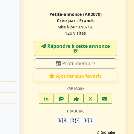
Petite-annonce
(AR2079)
Crée par :
Franck
Mise à jour 07/07/26
126 visites
Répondre à cette annonce
💬​
Profil membre
Ajouter aux favoris
PARTAGER
LinkedIn
WhatsApp
Facebook
Twitter X
in
X
TRADUIRE
🇬🇧
🇩🇪
🇲🇬
🚩 Signaler