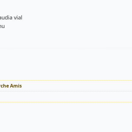
de l’annonce
udia vial
nu
s
rche Amis