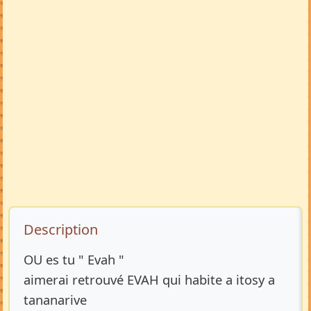
Description de l’annonce
Description
OU es tu " Evah "
aimerai retrouvé EVAH qui habite a itosy a
tananarive