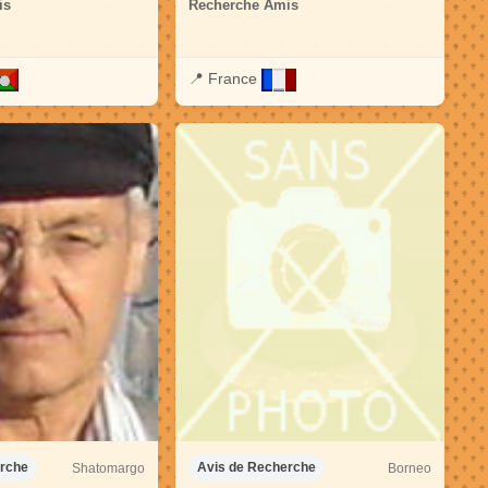
is
Recherche Amis
📍
France
Shatomargo
Borneo
erche
Avis de Recherche