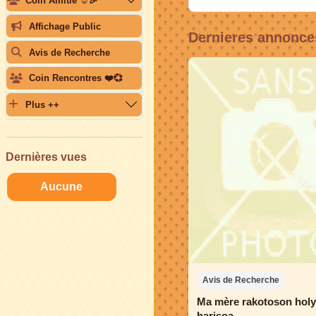
Coin Amitié ☺️🎉
Affichage Public
Dernieres annonce
Avis de Recherche
Coin Rencontres ❤️💞
Plus ++
Dernières vues
Aucune
Avis de Recherche
Ma mère rakotoson holy
harisoa