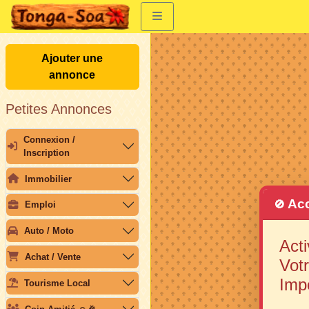
Ajouter une
annonce
Petites Annonces
Connexion /
Inscription
Immobilier
Acc
🚫
Emploi
Auto / Moto
Acti
Achat / Vente
Votr
Imp
Tourisme Local