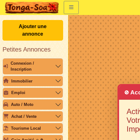
Ajouter une
annonce
Petites Annonces
Connexion /
Inscription
Immobilier
Acc
🚫
Emploi
Auto / Moto
Acti
Achat / Vente
Votr
Imp
Tourisme Local