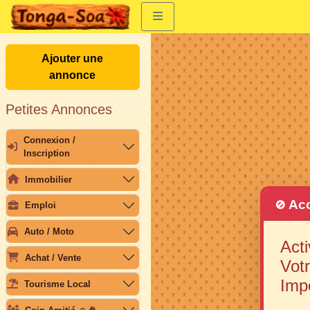
Ajouter une
annonce
Petites Annonces
Connexion /
Inscription
Immobilier
Acc
🚫
Emploi
Auto / Moto
Acti
Achat / Vente
Votr
Imp
Tourisme Local