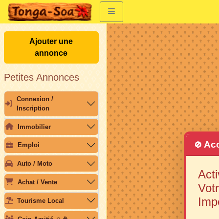
Ajouter une
annonce
Petites Annonces
Connexion /
Inscription
Immobilier
Acc
🚫
Emploi
Auto / Moto
Acti
Achat / Vente
Votr
Imp
Tourisme Local