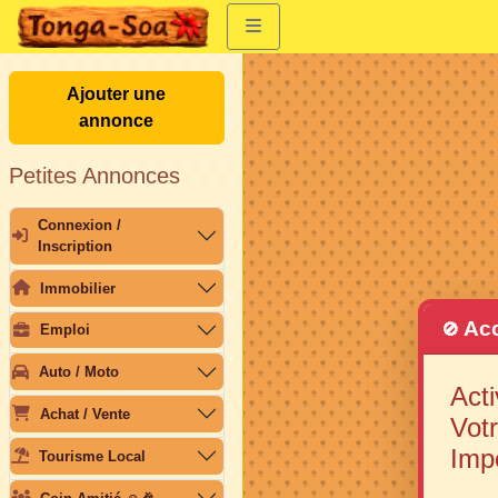
Ajouter une
annonce
Petites Annonces
Connexion /
Inscription
Immobilier
Acc
🚫
Emploi
Auto / Moto
Acti
Achat / Vente
Votr
Imp
Tourisme Local