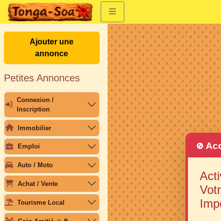
Ajouter une
annonce
Petites Annonces
Connexion /
Inscription
Immobilier
Acc
🚫
Emploi
Auto / Moto
Acti
Achat / Vente
Votr
Imp
Tourisme Local