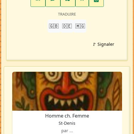
TRADUIRE
🇬🇧
🇩🇪
🇲🇬
🚩 Signaler
Homme ch. Femme
St-Denis
par ...