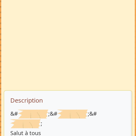
Description de l’annonce
Description
&#
;&#
;&#
;
Salut à tous