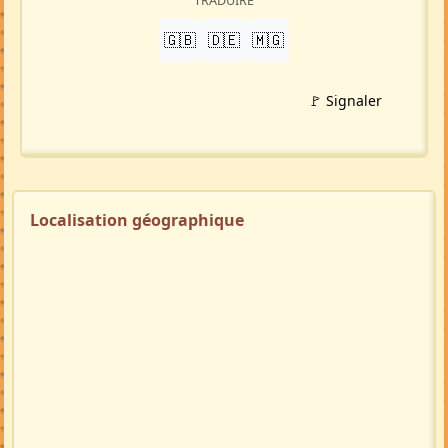
TRADUIRE
🇬🇧
🇩🇪
🇲🇬
🚩 Signaler
Localisation géographique