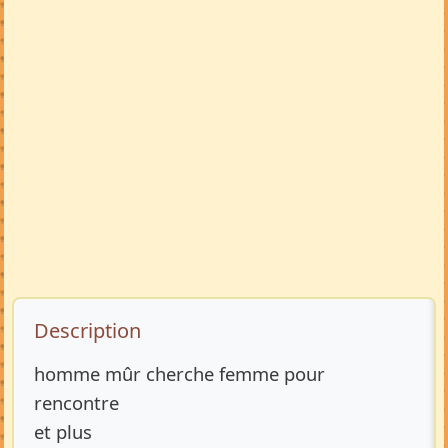
Description de l’annonce
Description
homme mûr cherche femme pour
rencontre
et plus