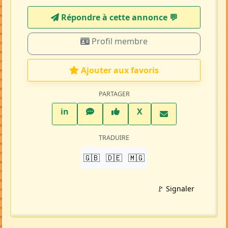
Répondre à cette annonce 💬​
Profil membre
Ajouter aux favoris
PARTAGER
LinkedIn
WhatsApp
Facebook
Twitter X
in
X
TRADUIRE
🇬🇧
🇩🇪
🇲🇬
🚩 Signaler