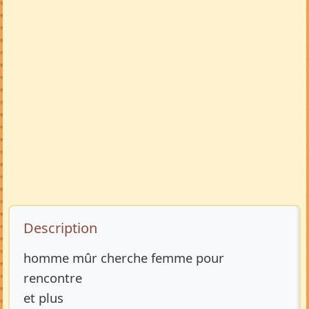
Description de l’annonce
Description
homme mûr cherche femme pour
rencontre
et plus