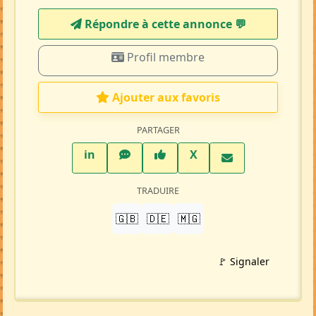
Répondre à cette annonce 💬​
Profil membre
Ajouter aux favoris
PARTAGER
LinkedIn
WhatsApp
Facebook
Twitter X
in
X
TRADUIRE
🇬🇧
🇩🇪
🇲🇬
🚩 Signaler