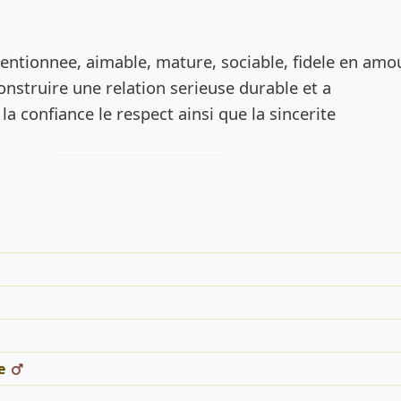
de l’annonce
entionnee, aimable, mature, sociable, fidele en amo
onstruire une relation serieuse durable et a
a confiance le respect ainsi que la sincerite
s
e