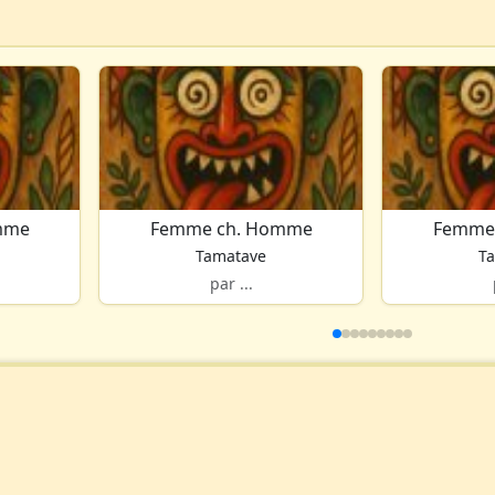
mme
Femme ch. Homme
Femme
Tamatave
T
par ...