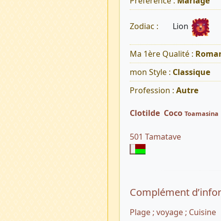
Préférence :
Mariage
Lion
Zodiac :
Ma 1ère Qualité :
Roman
mon Style :
Classique
Profession :
Autre
Clotilde Coco
Toamasina
501 Tamatave
Complément d’info
Plage ; voyage ; Cuisine