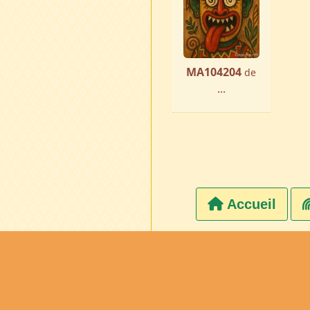
MA104204
de
...
Accueil