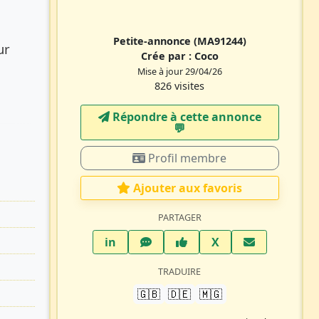
Petite-annonce
(MA91244)
ur
Crée par :
Coco
Mise à jour 29/04/26
826 visites
Répondre à cette annonce
💬​
Profil membre
Ajouter aux favoris
PARTAGER
LinkedIn
WhatsApp
Facebook
Twitter X
in
X
TRADUIRE
🇬🇧
🇩🇪
🇲🇬