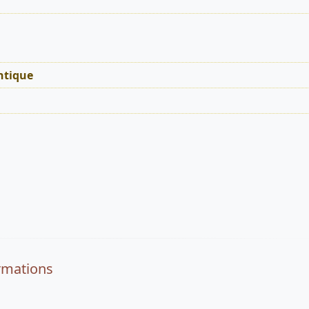
tique
rmations