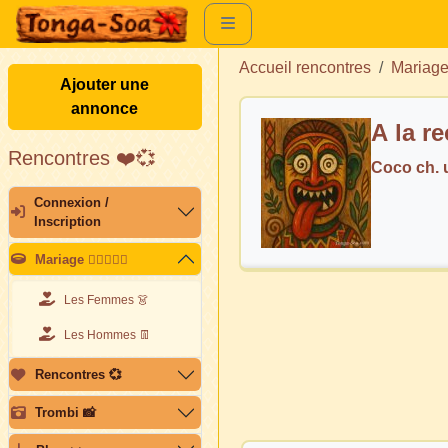
Accueil rencontres
Mariag
Ajouter une
annonce
A la r
Rencontres ❤️💞
Coco ch.
Connexion /
Inscription
Mariage 👩🏽‍❤️‍👨🏽
Les Femmes 👗
Les Hommes 👖
Rencontres 💞
Trombi 📸