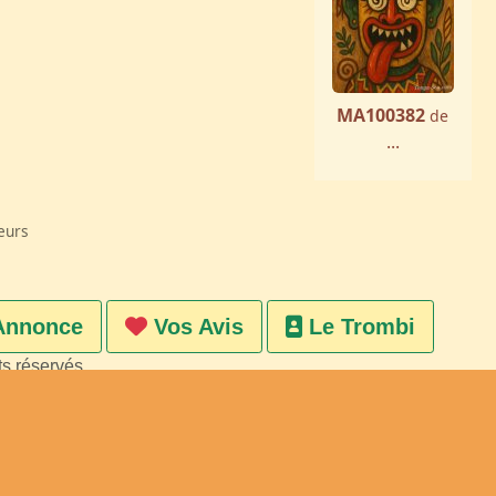
MA100382
de
...
eurs
Annonce
Vos Avis
Le Trombi
ts réservés
on