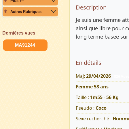
Plus ++
Description 
Description
Autres Rubriques
Je suis une femme att
ainsi que libre pour c
Dernières vues
long terme basee sur l
MA91244
En détails
Maj:
29/04/2026
826 Vue
Femme 58 ans
Taille :
1m55 - 56 Kg
Pseudo :
Coco
Sexe recherché :
Homm