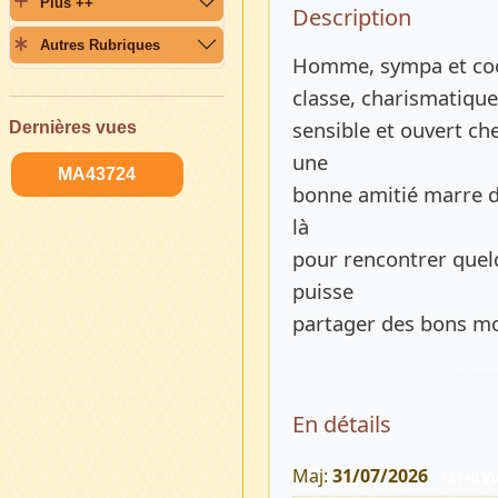
Plus ++
Description 
Description
Autres Rubriques
Homme, sympa et cool
classe, charismatique,
sensible et ouvert ch
Dernières vues
une
MA43724
bonne amitié marre de
là
pour rencontrer quelq
puisse
partager des bons m
En détails
Maj:
31/07/2026
15140 V