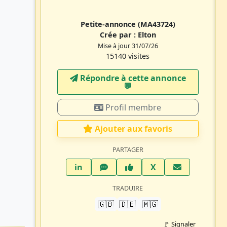
Petite-annonce
(MA43724)
Crée par :
Elton
Mise à jour 31/07/26
15140 visites
Répondre à cette annonce
💬​
Profil membre
Ajouter aux favoris
PARTAGER
LinkedIn
WhatsApp
Facebook
Twitter X
in
X
TRADUIRE
🇬🇧
🇩🇪
🇲🇬
🚩 Signaler