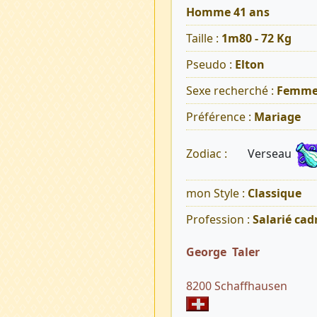
Homme 41 ans
Taille :
1m80 - 72 Kg
Pseudo :
Elton
Sexe recherché :
Femm
Préférence :
Mariage
Verseau
Zodiac :
mon Style :
Classique
Profession :
Salarié cad
George Taler
8200 Schaffhausen