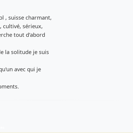
de l’annonce
 , suisse charmant,
 cultivé, sérieux,
erche tout d'abord
 la solitude je suis
u'un avec qui je
oments.
ues