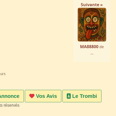
Suivante »
MA88800
de
...
eurs
Annonce
Vos Avis
Le Trombi
ts réservés