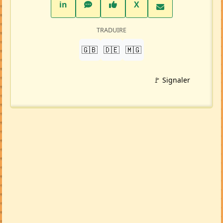
LinkedIn
WhatsApp
Facebook
Twitter X
in
X
TRADUIRE
🇬🇧
🇩🇪
🇲🇬
🚩 Signaler