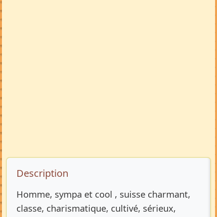
Description de l’annonce
Description
Homme, sympa et cool , suisse charmant,
classe, charismatique, cultivé, sérieux,