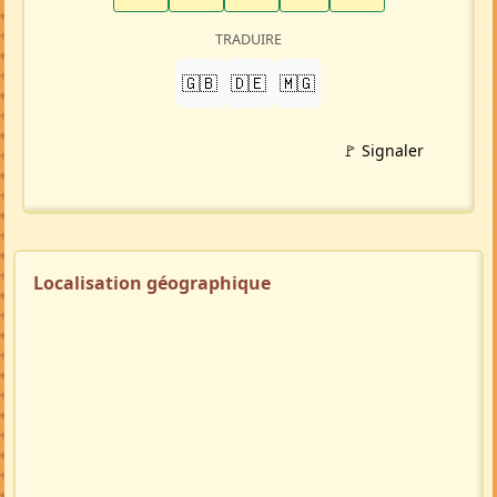
LinkedIn
WhatsApp
Facebook
Twitter X
in
X
TRADUIRE
🇬🇧
🇩🇪
🇲🇬
🚩 Signaler
Localisation géographique