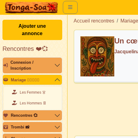
Accueil rencontres
Mariag
Ajouter une
annonce
Rencontres ❤️💞
Jacqueli
Connexion /
Inscription
Mariage 👩🏽‍❤️‍👨🏽
Les Femmes 👗
Les Hommes 👖
Rencontres 💞
Trombi 📸