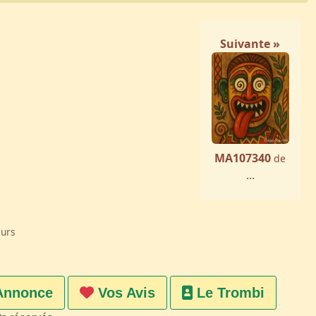
Suivante »
MA107340
de
...
eurs
Annonce
Vos Avis
Le Trombi