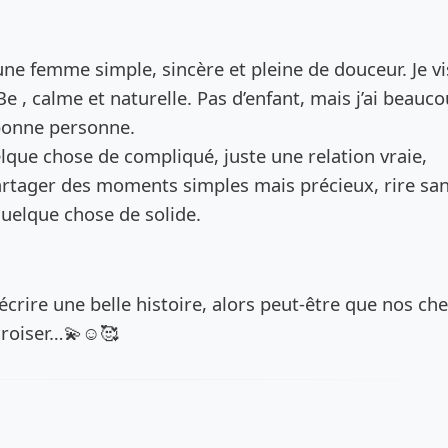
de l’annonce
une femme simple, sincère et pleine de douceur. Je vi
e , calme et naturelle. Pas d’enfant, mais j’ai beauc
 bonne personne.
lque chose de compliqué, juste une relation vraie,
artager des moments simples mais précieux, rire sa
quelque chose de solide.
 écrire une belle histoire, alors peut-être que nos ch
croiser…💫☺️🥰