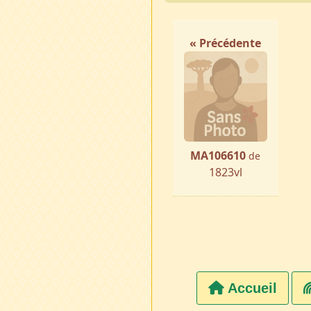
« Précédente
MA106610
de
1823vl
Accueil