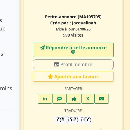
Petite-annonce
(MA105705)
s
Crée par :
Jacquelinah
oup
Mise à jour 01/08/26
998 visites
Répondre à cette annonce
💬​
ns
Profil membre
Ajouter aux favoris
emins
PARTAGER
LinkedIn
WhatsApp
Facebook
Twitter X
in
X
TRADUIRE
🇬🇧
🇩🇪
🇲🇬