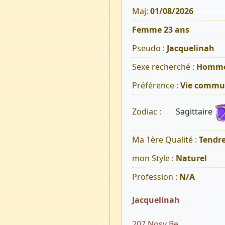
Maj:
01/08/2026
998 Vue
Femme 23 ans
Pseudo :
Jacquelinah
Sexe recherché :
Homm
Préférence :
Vie commu
Sagittaire
Zodiac :
Ma 1ère Qualité :
Tendr
mon Style :
Naturel
Profession :
N/A
Jacquelinah
207 Nosy Be