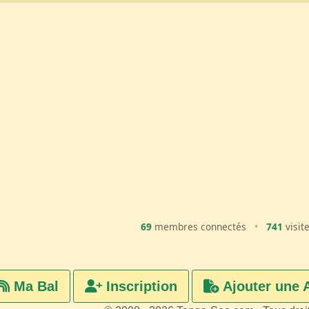
69
membres connectés
•
741
visit
Ma Bal
Inscription
Ajouter une 