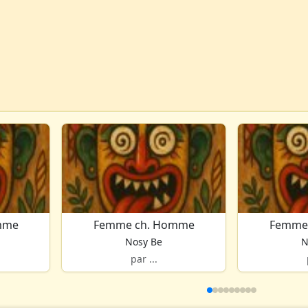
mme
Femme ch. Homme
Femme
Nosy Be
N
par ...