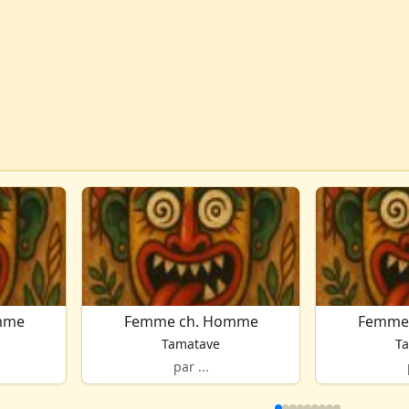
mme
Femme ch. Homme
Femme
Tamatave
T
par ...