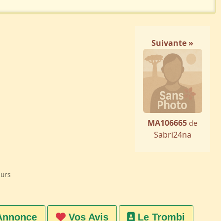
Suivante »
MA106665
de
Sabri24na
eurs
Annonce
Vos Avis
Le Trombi