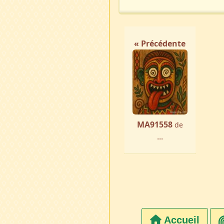
« Précédente
MA91558
de
...
Accueil