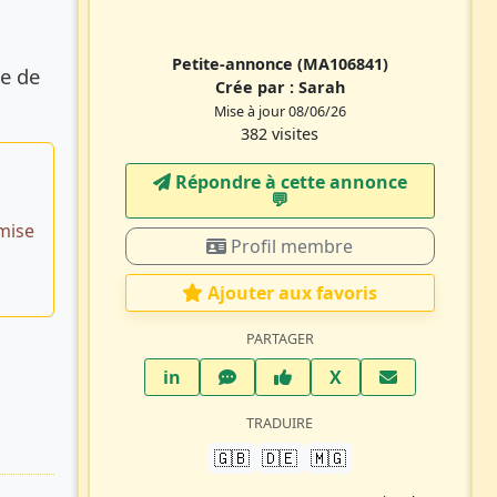
Petite-annonce
(MA106841)
e de
Crée par :
Sarah
Mise à jour 08/06/26
382 visites
Répondre à cette annonce
💬​
mise
Profil membre
Ajouter aux favoris
PARTAGER
LinkedIn
WhatsApp
Facebook
Twitter X
in
X
TRADUIRE
🇬🇧
🇩🇪
🇲🇬