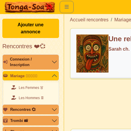
Accueil rencontres
Mariag
Ajouter une
annonce
Une re
Rencontres ❤️💞
Sarah ch
Connexion /
Inscription
Mariage 👩🏽‍❤️‍👨🏽
Les Femmes 👗
Les Hommes 👖
Rencontres 💞
Trombi 📸