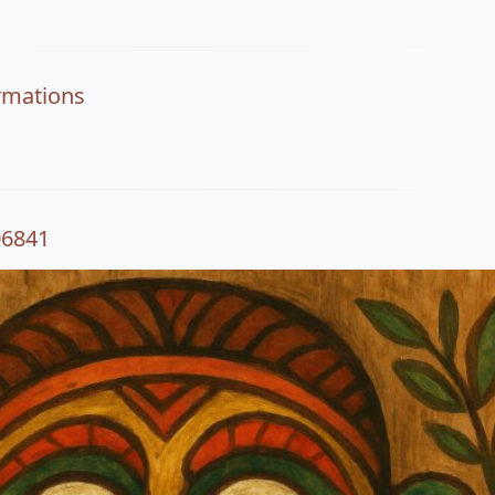
rmations
06841