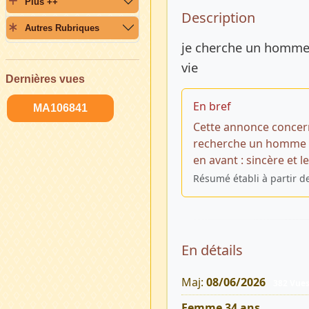
Plus ++
Description 
Description
Autres Rubriques
je cherche un homme 
vie
Dernières vues
En bref
MA106841
Cette annonce concer
recherche un homme po
en avant : sincère et 
Résumé établi à partir d
En détails
Maj:
08/06/2026
382 Vue
Femme 34 ans