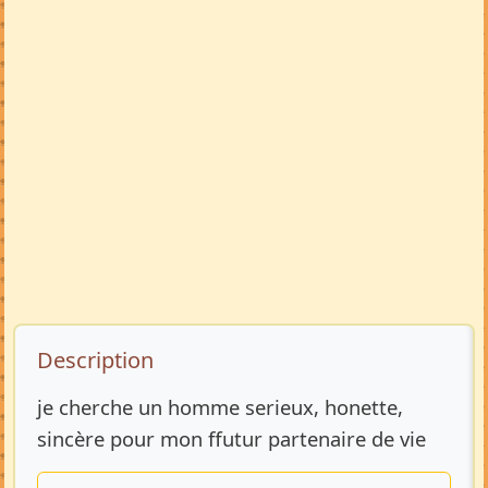
Description de l’annonce
Description
je cherche un homme serieux, honette,
sincère pour mon ffutur partenaire de vie