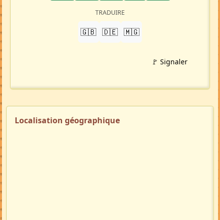
TRADUIRE
🇬🇧
🇩🇪
🇲🇬
🚩 Signaler
Localisation géographique