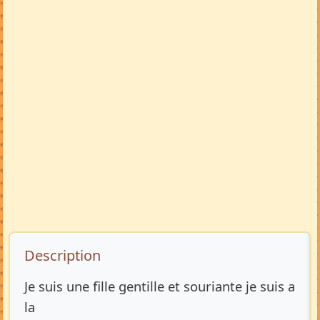
Description de l’annonce
Description
Je suis une fille gentille et souriante je suis a
la