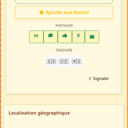
Ajouter aux favoris
PARTAGER
LinkedIn
WhatsApp
Facebook
Twitter X
in
X
TRADUIRE
🇬🇧
🇩🇪
🇲🇬
🚩 Signaler
Localisation géographique