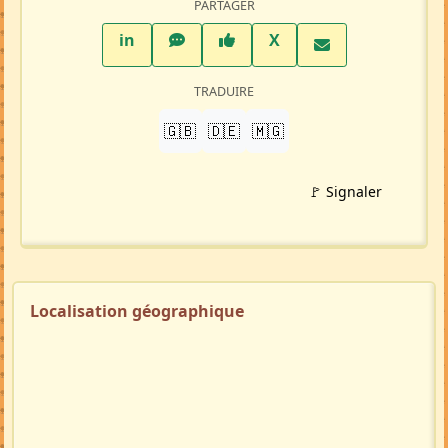
PARTAGER
LinkedIn
WhatsApp
Facebook
Twitter X
in
X
TRADUIRE
🇬🇧
🇩🇪
🇲🇬
🚩 Signaler
Localisation géographique