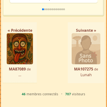
« Précédente
Suivante »
MA87089
MA107275
de
de
...
Lunah
46
membres connectés
•
707
visiteurs