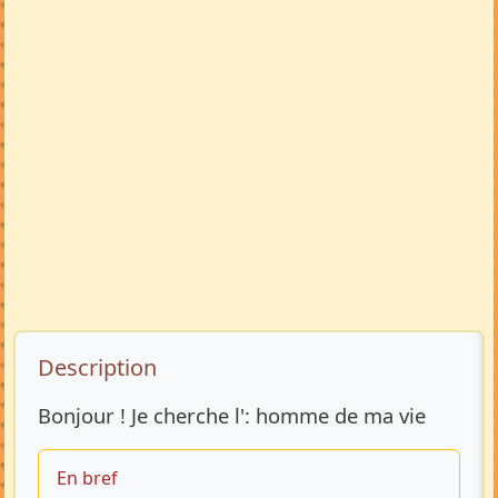
Description de l’annonce
Description
Bonjour ! Je cherche l': homme de ma vie
En bref