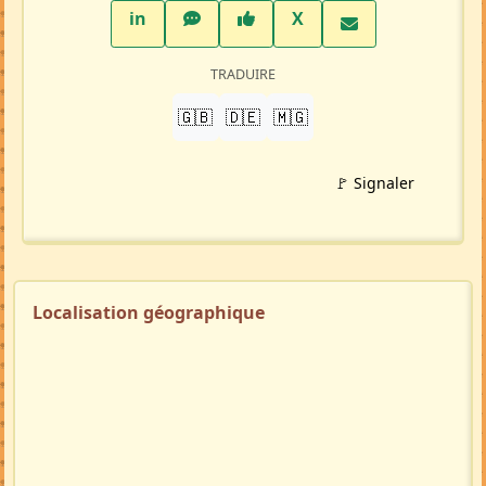
LinkedIn
WhatsApp
Facebook
Twitter X
in
X
TRADUIRE
🇬🇧
🇩🇪
🇲🇬
🚩 Signaler
Localisation géographique