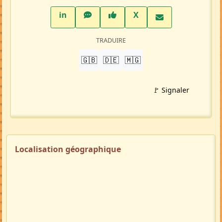
LinkedIn
WhatsApp
Facebook
Twitter X
in
X
TRADUIRE
🇬🇧
🇩🇪
🇲🇬
🚩 Signaler
Localisation géographique