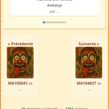
Ambanja
par ...
« Précédente
Suivante »
MA105041
MA104837
de
de
...
...
43
membres connectés
•
1384
visiteurs