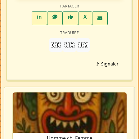
PARTAGER
LinkedIn
WhatsApp
Facebook
Twitter X
in
X
TRADUIRE
🇬🇧
🇩🇪
🇲🇬
🚩 Signaler
Homme ch. Femme