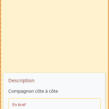
Description de l’annonce
Description
Compagnon côte à côte
En bref