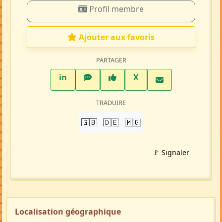
Profil membre
Ajouter aux favoris
PARTAGER
LinkedIn
WhatsApp
Facebook
Twitter X
in
X
TRADUIRE
🇬🇧
🇩🇪
🇲🇬
🚩 Signaler
Localisation géographique