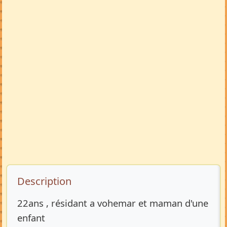
Description de l’annonce
Description
22ans , résidant a vohemar et maman d'une
enfant