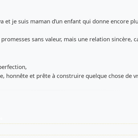
de l’annonce
a et je suis maman d’un enfant qui donne encore pl
 promesses sans valeur, mais une relation sincère, 
perfection,
, honnête et prête à construire quelque chose de vr
es