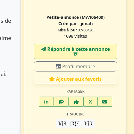
Petite-annonce
(MA106409)
us de
Crée par :
jenah
Mise à jour 07/08/26
1098 visites
calme
Répondre à cette annonce
💬​
Profil membre
ai.
Ajouter aux favoris
PARTAGER
LinkedIn
WhatsApp
Facebook
Twitter X
in
X
TRADUIRE
🇬🇧
🇩🇪
🇲🇬