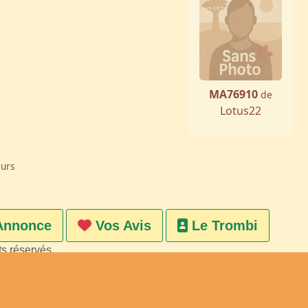
MA76910
de
Lotus22
eurs
Annonce
Vos Avis
Le Trombi
ts réservés
on