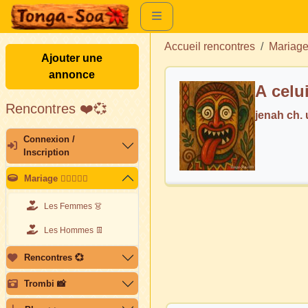
Accueil rencontres
Mariag
Ajouter une
annonce
A celu
Rencontres ❤️💞
jenah ch
Connexion /
Inscription
Mariage 👩🏽‍❤️‍👨🏽
Les Femmes 👗
Les Hommes 👖
Rencontres 💞
Trombi 📸