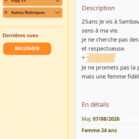
Plus ++
Description 
Description
Autres Rubriques
25ans Je vis à Sambav
sens à ma vie.
Dernières vues
je ne cherche pas des
et respectueuse.
MA106409
+
Je ne promets pas la 
mais une femme fidèle
En détails
Maj:
07/08/2026
1098 Vu
Femme 24 ans