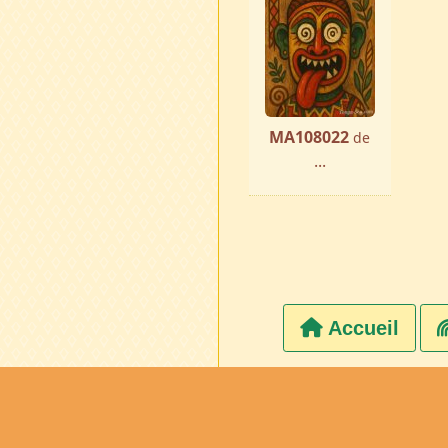
MA108022
de
...
Accueil