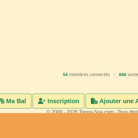
54
membres connectés
•
606
visit
Ma Bal
Inscription
Ajouter une 
© 2000 - 2026 Tonga-Soa.com - Tous droi
Ecrire au site pour toute questi