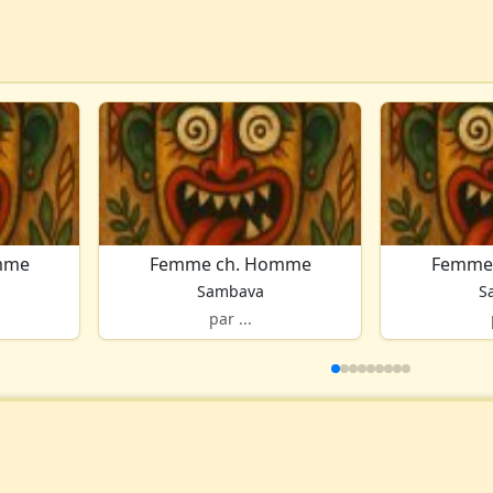
mme
Femme ch. Homme
Femme
Sambava
S
par ...