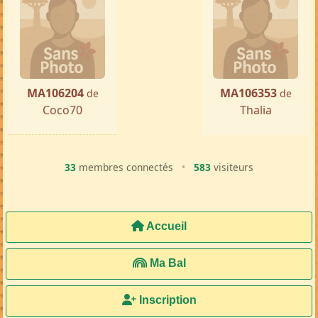
MA106204
MA106353
de
de
Coco70
Thalia
33
membres connectés
•
583
visiteurs
Accueil
Ma Bal
Inscription