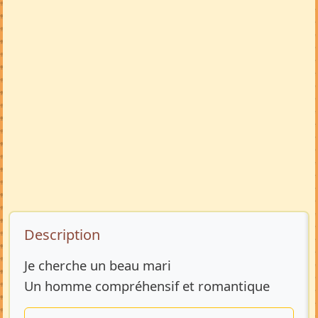
Description de l’annonce
Description
Je cherche un beau mari
Un homme compréhensif et romantique