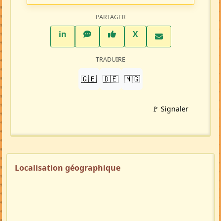
PARTAGER
LinkedIn
WhatsApp
Facebook
Twitter X
in
X
TRADUIRE
🇬🇧
🇩🇪
🇲🇬
🚩 Signaler
Localisation géographique