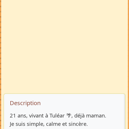
Description de l’annonce
Description
21 ans, vivant à Tuléar 🌴, déjà maman.
Je suis simple, calme et sincère.