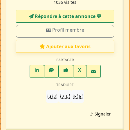
1036 visites
Répondre à cette annonce 💬​
Profil membre
Ajouter aux favoris
PARTAGER
LinkedIn
WhatsApp
Facebook
Twitter X
in
X
TRADUIRE
🇬🇧
🇩🇪
🇲🇬
🚩 Signaler