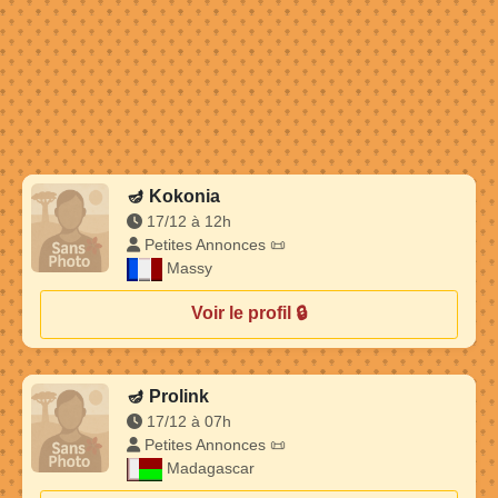
🪔
Kokonia
17/12 à 12h
Petites Annonces 📜
Massy
Voir le profil 🔒
🪔
Prolink
17/12 à 07h
Petites Annonces 📜
Madagascar