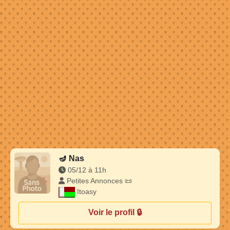
🪔
Nas
05/12 à 11h
Petites Annonces 📜
Itoasy
Voir le profil 🔒