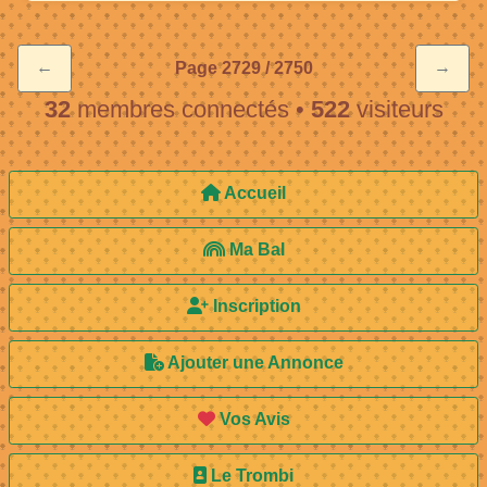
←
→
Page 2729 / 2750
32
membres connectés
•
522
visiteurs
Accueil
Ma Bal
Inscription
Ajouter une Annonce
Vos Avis
Le Trombi