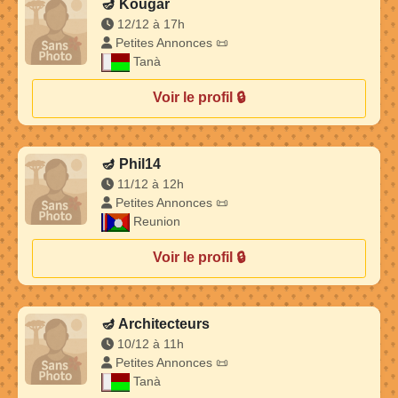
🪔
Kougar
12/12 à 17h
Petites Annonces 📜
Tanà
Voir le profil 🔒
🪔
Phil14
11/12 à 12h
Petites Annonces 📜
Reunion
Voir le profil 🔒
🪔
Architecteurs
10/12 à 11h
Petites Annonces 📜
Tanà