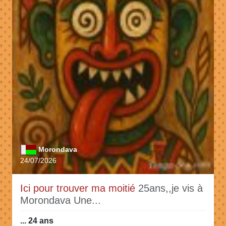
Morondava
24/07/2026
Ici pour trouver ma moitié
25ans,,je vis à
Morondava Une...
... 24 ans