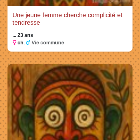
Une jeune femme cherche complicité et
tendresse
... 23 ans
ch.
Vie commune