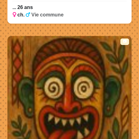
... 26 ans
ch.
Vie commune
📷