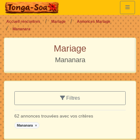
Accueil rencontres
Mariage
Annonces Mariage
Mananara
Mariage
Mananara
Filtres
62 annonces trouvées avec vos critères
Mananara
×