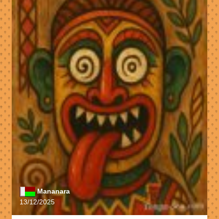
Mananara
13/12/2025