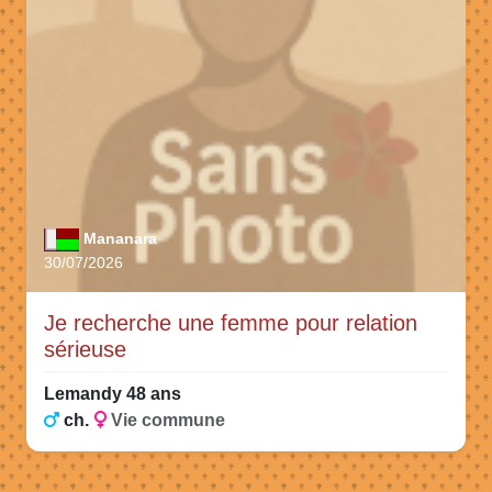
Mananara
30/07/2026
Je recherche une femme pour relation
sérieuse
Lemandy 48 ans
ch.
Vie commune