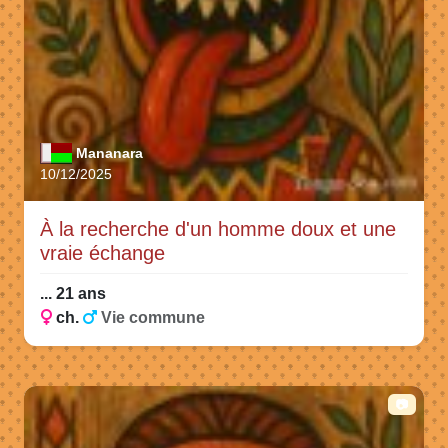
Mananara
10/12/2025
À la recherche d'un homme doux et une
vraie échange
... 21 ans
ch.
Vie commune
📷