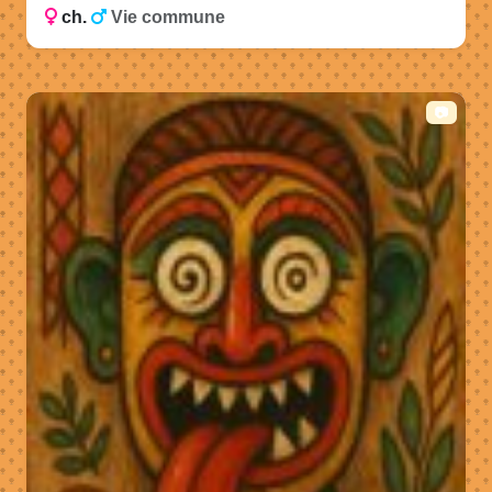
ch.
Vie commune
📷