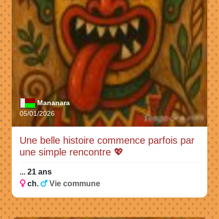
Mananara
05/01/2026
Une belle histoire commence parfois par
une simple rencontre 💖
... 21 ans
ch.
Vie commune