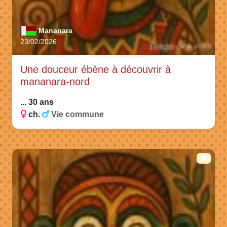
Mananara
23/02/2026
Une douceur ébène à découvrir à
mananara-nord
... 30 ans
ch.
Vie commune
📷