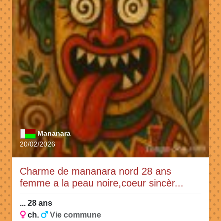
Mananara
20/02/2026
Charme de mananara nord 28 ans
femme a la peau noire,coeur sincèr...
... 28 ans
ch.
Vie commune