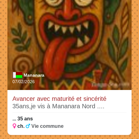
Mananara
07/02/2026
Avancer avec maturité et sincérité
35ans,je vis à Mananara Nord ....
... 35 ans
ch.
Vie commune