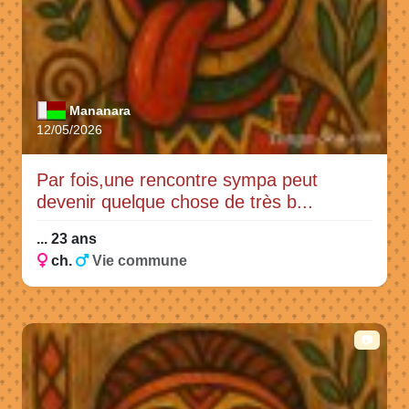
Mananara
12/05/2026
Par fois,une rencontre sympa peut
devenir quelque chose de très b...
... 23 ans
ch.
Vie commune
📷