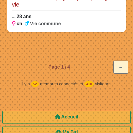
vie
... 28 ans
ch.
Vie commune
→
Page 1 / 4
il y a
membres connectés et
visiteurs.
52
410
Accueil
Ma Bal