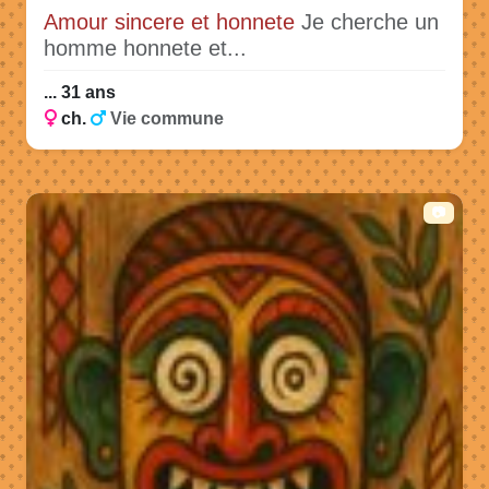
Amour sincere et honnete
Je cherche un
homme honnete et...
... 31 ans
ch.
Vie commune
📷