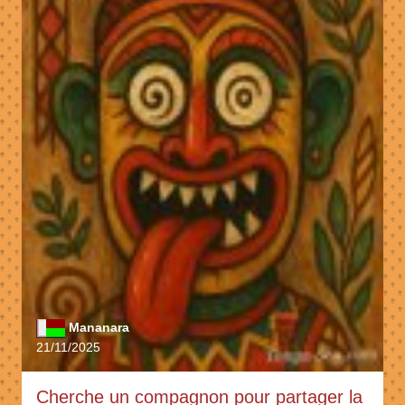
Mananara
21/11/2025
Cherche un compagnon pour partager la