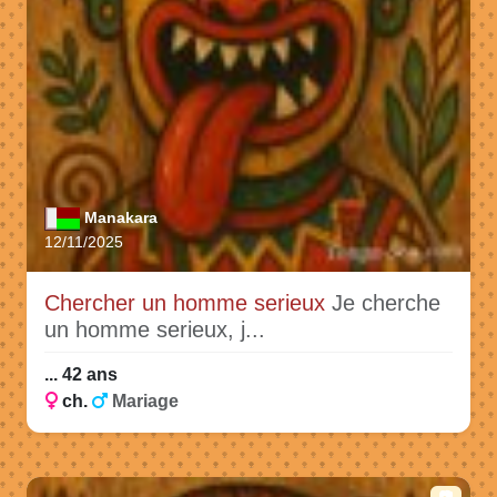
Manakara
12/11/2025
Chercher un homme serieux
Je cherche
un homme serieux, j...
... 42 ans
ch.
Mariage