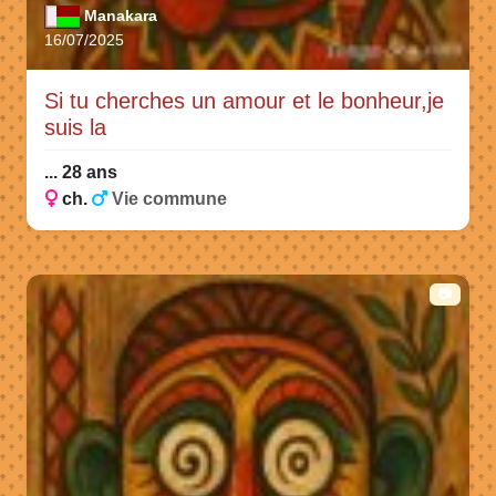
Manakara
16/07/2025
Si tu cherches un amour et le bonheur,je
suis la
... 28 ans
ch.
Vie commune
📷