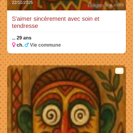
22/11/2025
S'aimer sincèrement avec soin et
tendresse
... 29 ans
ch.
Vie commune
📷