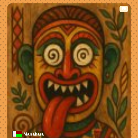
📷
Manakara