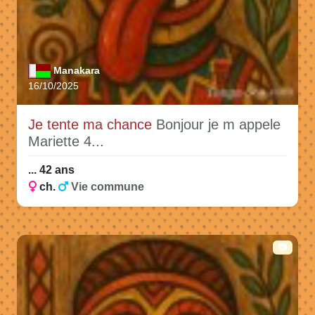
Manakara
16/10/2025
Je tente ma chance
Bonjour je m appele
Mariette 4...
... 42 ans
ch.
Vie commune
📷