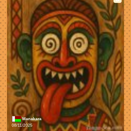
📷
Manakara
08/11/2025