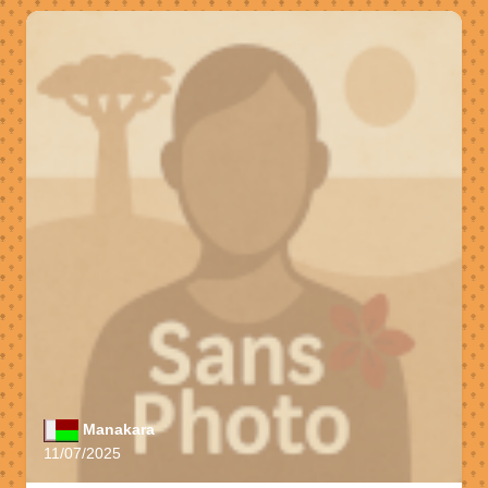
Manakara
11/07/2025