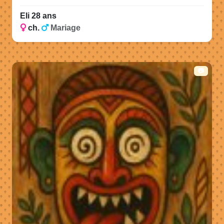
Eli 28 ans
ch.
Mariage
📷