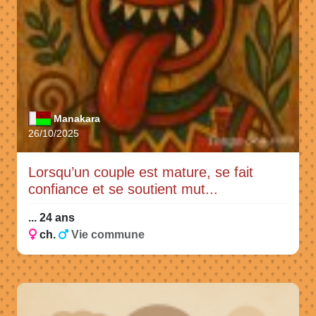
Manakara
26/10/2025
Lorsqu’un couple est mature, se fait
confiance et se soutient mut...
... 24 ans
ch.
Vie commune