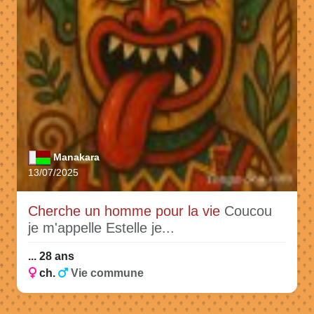
Manakara
13/07/2025
Cherche un homme pour la vie
Coucou
je m'appelle Estelle je...
... 28 ans
ch.
Vie commune