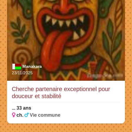
Manakara
23/11/2025
Cherche partenaire exceptionnel pour
douceur et stabilité
... 33 ans
ch.
Vie commune