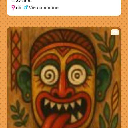
... 37 ans
ch.
Vie commune
📷