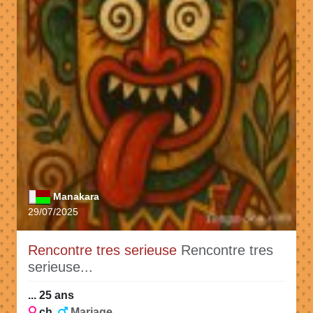
Manakara
29/07/2025
Rencontre tres serieuse
Rencontre tres
serieuse...
... 25 ans
ch.
Mariage