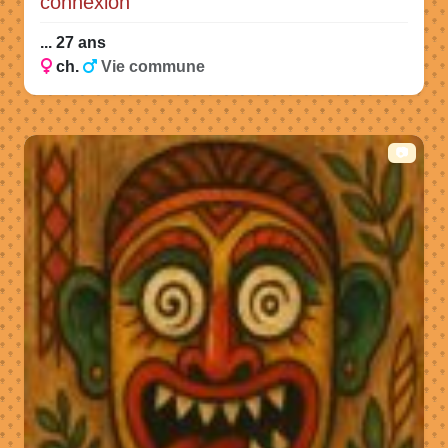
connexion
... 27 ans
ch.
Vie commune
📷