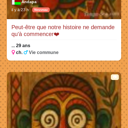
Andapa
il y à 23 h
Nouveau
Peut-être que notre histoire ne demande
qu’à commencer❤️
... 29 ans
ch.
Vie commune
📷