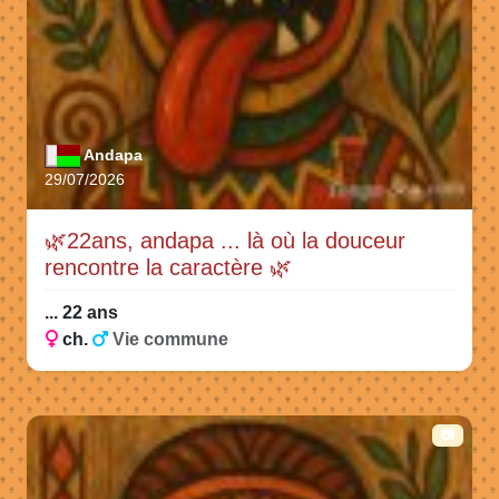
Andapa
29/07/2026
🌿22ans, andapa ... là où la douceur
rencontre la caractère 🌿
... 22 ans
ch.
Vie commune
📷