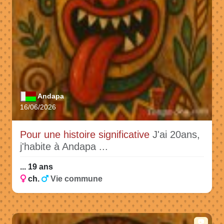
Andapa
16/06/2026
Pour une histoire significative
J'ai 20ans,
j'habite à Andapa ...
... 19 ans
ch.
Vie commune
📷