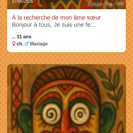
27/06/2026
À la recherche de mon âme sœur
Bonjour à tous, Je suis une fe...
... 31 ans
ch.
Mariage