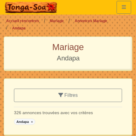
Accueil rencontres
Mariage
Annonces Mariage
Andapa
Mariage
Andapa
Filtres
326 annonces trouvées avec vos critères
Andapa
×