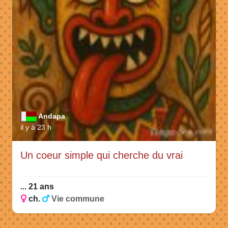
Andapa
il y à 23 h
Un coeur simple qui cherche du vrai
... 21 ans
ch.
Vie commune