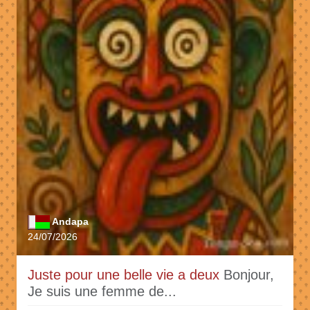
Andapa
24/07/2026
Juste pour une belle vie a deux
Bonjour,
Je suis une femme de...