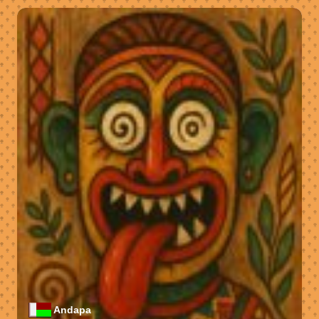
Andapa