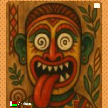
📷
Andapa