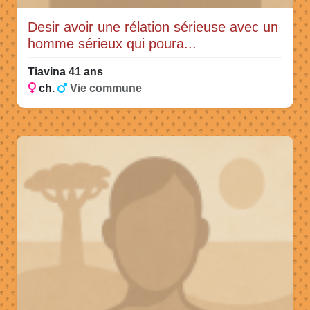
Desir avoir une rélation sérieuse avec un
homme sérieux qui poura...
Tiavina 41 ans
ch.
Vie commune