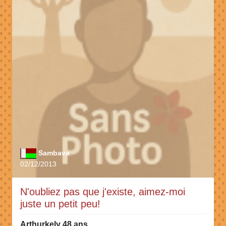
Sambava
02/12/2013
N'oubliez pas que j'existe, aimez-moi
juste un petit peu!
Arthurkely 48 ans