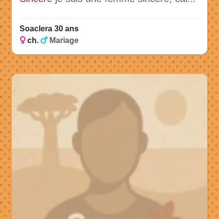
Soaclera 30 ans
ch.
Mariage