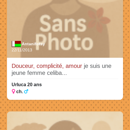
Antanifotsy
22/11/2013
Douceur, complicité, amour
je suis une
jeune femme celiba...
Urluca 20 ans
ch.