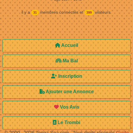
il y a
membres connectés et
visiteurs.
31
399
Accueil
Ma Bal
Inscription
Ajouter une Annonce
Vos Avis
Le Trombi
© 2000 - 2026 Tonga-Soa.com - Tous droits réservés
Guide