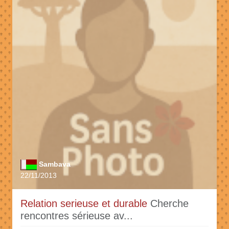
Sambava
22/11/2013
Relation serieuse et durable
Cherche
rencontres sérieuse av...