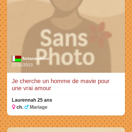
Antananarivo
27/11/2013
Je cherche un homme de mavie pour
une vrai amour
Laurennah 25 ans
ch.
Mariage