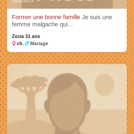
26/11/2013
Former une bonne famille
Je suis une
femme malgache qui...
Zezia 31 ans
ch.
Mariage