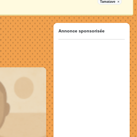
Tamatave
×
Annonce sponsorisée