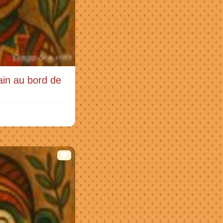
ain au bord de
📷