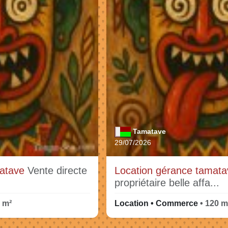
Tamatave
29/07/2026
matave
Vente directe
Location gérance tamat
propriétaire belle affa...
0 m²
Location • Commerce
• 120 m²