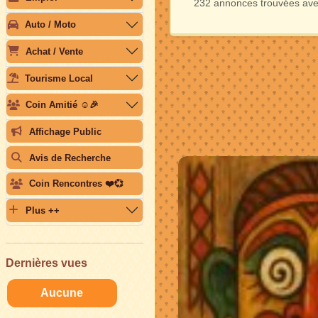
232 annonces trouvées avec
Auto / Moto
Achat / Vente
Tourisme Local
Coin Amitié ☺️🎉
Affichage Public
Avis de Recherche
Coin Rencontres ❤️💞
Plus ++
Dernières vues
Aucune