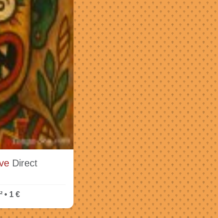
ave
Direct
 • 1 €