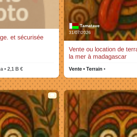
Tamatave
31/07/2026
ge. et sécurisée
Vente ou location de terr
la mer à madagascar
a • 2,1 B €
Vente • Terrain
•
📷