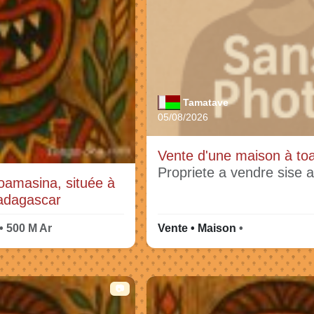
Tamatave
05/08/2026
Vente d'une maison à to
Propriete a vendre sise 
oamasina, située à
adagascar
 • 500 M Ar
Vente • Maison
•
📷