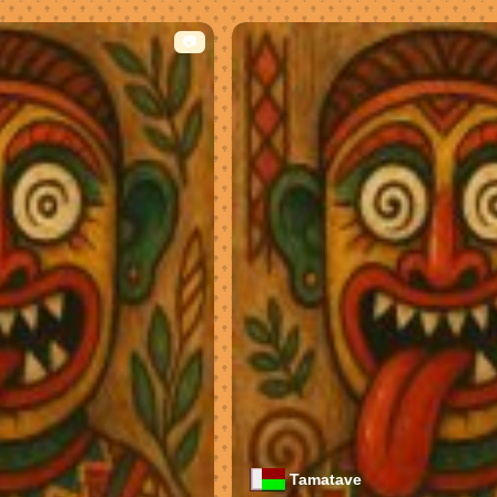
📷
Tamatave