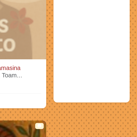
amasina
a Toam...
📷