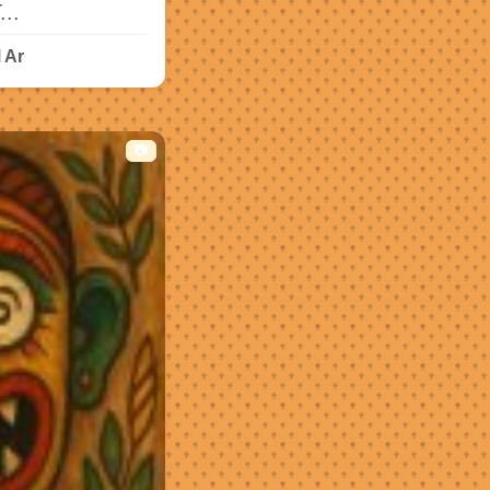
..
 Ar
📷