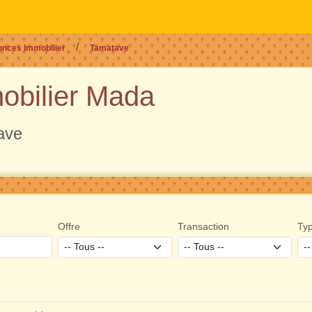
nces Immobilier
Tamatave
obilier Mada
ave
Offre
Transaction
Ty