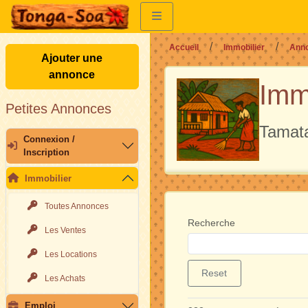
Accueil
Immobilier
Anno
Ajouter une
annonce
Imm
Petites Annonces
Tamat
Connexion /
Inscription
Immobilier
Toutes Annonces
Recherche
Les Ventes
Les Locations
Reset
Les Achats
Emploi