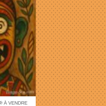
📢 À VENDRE