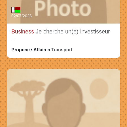
02/07/2026
Business
Je cherche un(e) investisseur
...
Propose • Affaires
Transport