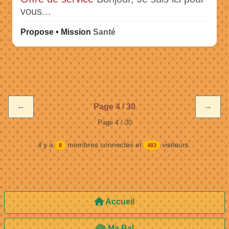
vous...
Propose • Mission
Santé
←
→
Page 4 / 30
Page 4 / 30
il y a
membres connectés et
visiteurs.
8
483
Accueil
Ma Bal