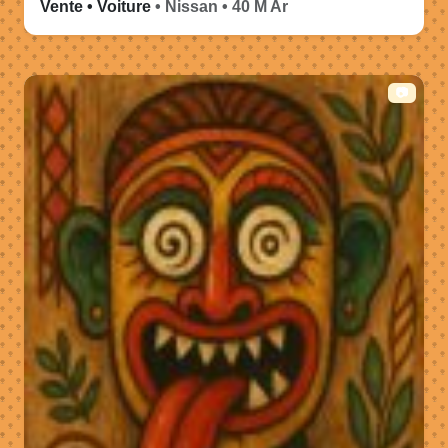
Vente • Voiture
• Nissan • 40 M Ar
📷