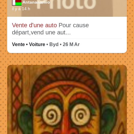
Antananarivo
il y à 14 h
Vente d'une auto
Pour cause
départ,vend une aut...
Vente • Voiture
• Byd • 26 M Ar