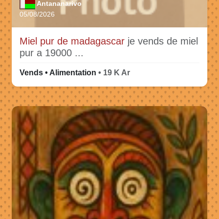
Antananarivo
05/08/2026
Miel pur de madagascar
je vends de miel
pur a 19000 ...
Vends • Alimentation
• 19 K Ar