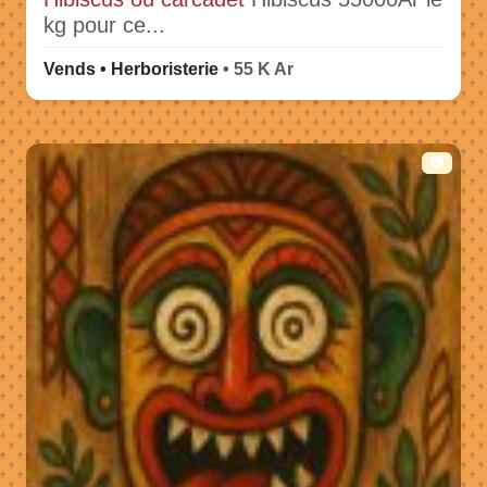
kg pour ce...
Vends • Herboristerie
• 55 K Ar
📷