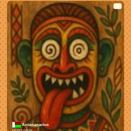
📷
Antananarivo