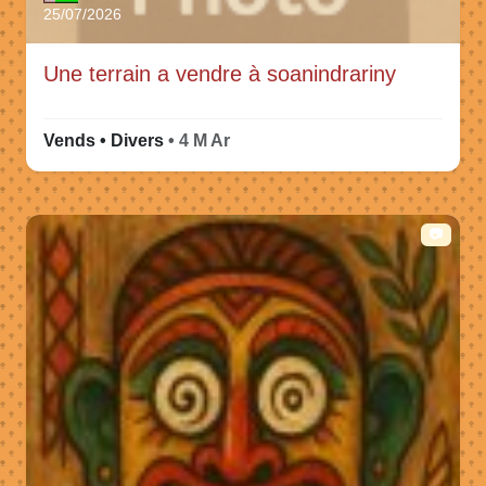
25/07/2026
Une terrain a vendre à soanindrariny
Vends • Divers
• 4 M Ar
📷