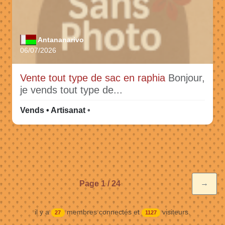
Antananarivo
06/07/2026
Vente tout type de sac en raphia
Bonjour,
je vends tout type de...
Vends • Artisanat
•
→
Page 1 / 24
il y a
membres connectés et
visiteurs.
27
1127