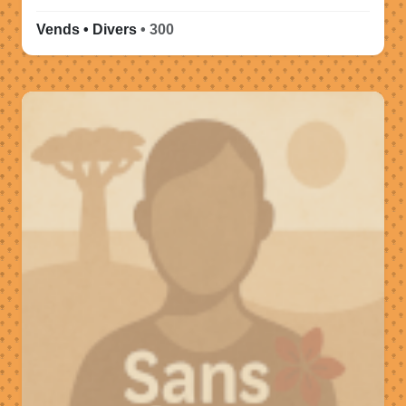
Vends • Divers
• 300