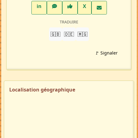
LinkedIn
WhatsApp
Facebook
Twitter X
in
X
TRADUIRE
🇬🇧
🇩🇪
🇲🇬
🚩 Signaler
Localisation géographique