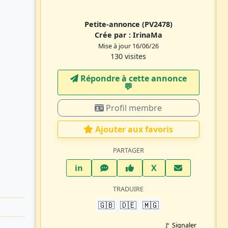
Petite-annonce
(PV2478)
Crée par :
IrinaMa
Mise à jour 16/06/26
130 visites
Répondre à cette annonce
💬​
Profil membre
Ajouter aux favoris
PARTAGER
LinkedIn
WhatsApp
Facebook
Twitter X
in
X
TRADUIRE
🇬🇧
🇩🇪
🇲🇬
🚩 Signaler