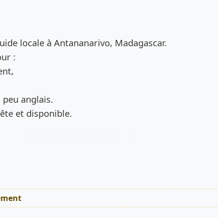
de l’annonce
 guide locale à Antananarivo, Madagascar.
ur :
nt,
n peu anglais.
ête et disponible.
s
ement