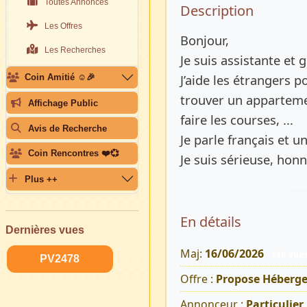
Toutes Annonces
Description 
Description
Les Offres
Bonjour,
Les Recherches
Je suis assistante et
J’aide les étrangers po
Coin Amitié ☺️🎉
trouver un apparteme
Affichage Public
faire les courses, ...
Avis de Recherche
Je parle français et u
Coin Rencontres ❤️💞
Je suis sérieuse, honn
Plus ++
En détails
Dernières vues
Maj:
16/06/2026
130 Vue
PV2478
Offre :
Propose Héberg
Annonceur :
Particulier