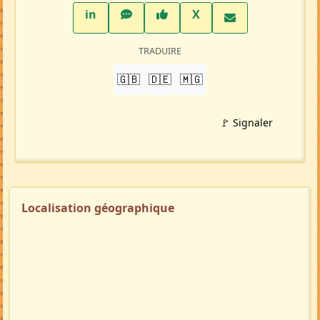
Profil membre
Ajouter aux favoris
PARTAGER
LinkedIn
WhatsApp
Facebook
Twitter X
in
X
TRADUIRE
🇬🇧
🇩🇪
🇲🇬
🚩 Signaler
Localisation géographique