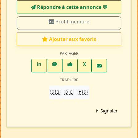
Répondre à cette annonce 💬​
Profil membre
Ajouter aux favoris
PARTAGER
LinkedIn
WhatsApp
Facebook
Twitter X
in
X
TRADUIRE
🇬🇧
🇩🇪
🇲🇬
🚩 Signaler